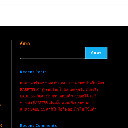
ค้นหา
ค้นหา
Recent Posts
เล่นบาคาร่า แทงบอล กับ BABET55 ครบจบในเว็บเดียว
BABET55 เข้าสู่ระบบง่าย โบนัสแตกทุกวัน จ่ายจริง
BABET55 เว็บตรงไม่ผ่านเอเย่นต์ ระบบออโต้ 10 วิ
ทางเข้า BABET55 เล่นสล็อต เกมฮิตครบทุกค่าย
n
สมัคร BABET55 คาสิโนมือถือ ถอนไว ไม่มีขั้นต่ำ
ve
Recent Comments