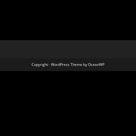
Copyright - WordPress Theme by OceanWP